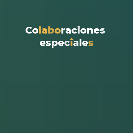
C
o
l
a
b
o
r
a
c
i
o
n
e
s
e
s
p
e
c
i
a
l
e
s